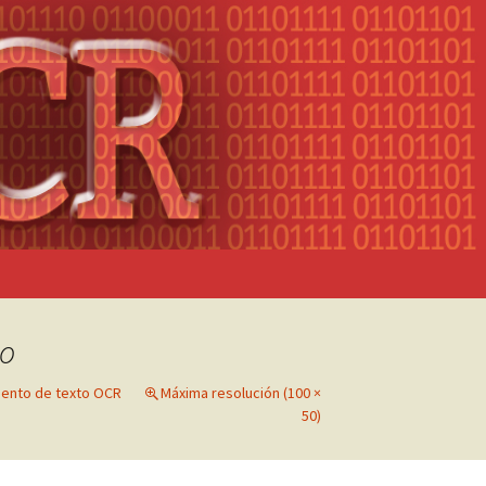
to
iento de texto OCR
Máxima resolución (100 ×
50)