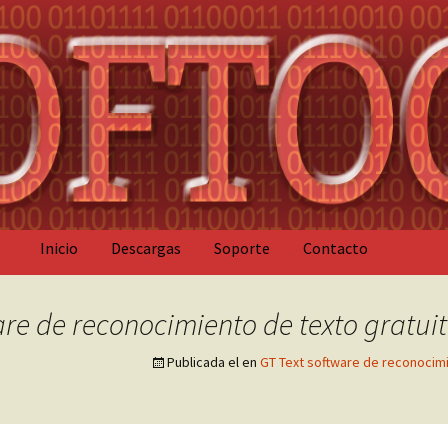
Saltar
Inicio
Descargas
Soporte
Contacto
al
FAQ
contenido
are de reconocimiento de texto gratui
Sobre GT Text
Capturas de pantalla
Publicada el
en
GT Text software de reconocim
Video Tutoriales
Historial De Versiones