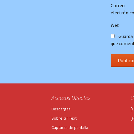
Correo
electrónic
Web
Guarda 
que coment
Accesos Directos
S
Descargas
[
Sobre GT Text
[
Capturas de pantalla