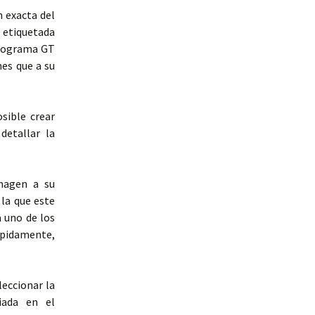
n exacta del
 etiquetada
programa GT
es que a su
osible crear
detallar la
imagen a su
la que este
a uno de los
ápidamente,
eccionar la
iada en el