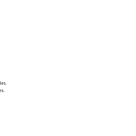
les.
es.