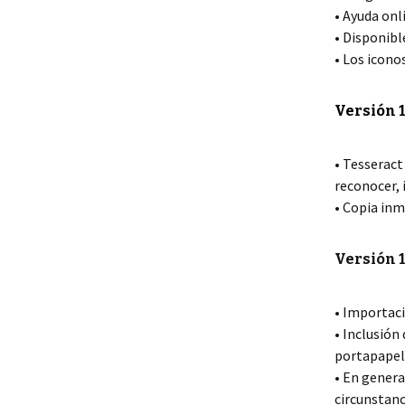
• Ayuda onl
• Disponible
• Los icono
Versión 1
• Tesseract
reconocer, 
• Copia inm
Versión 1
• Importac
• Inclusió
portapapel
• En genera
circunstanc