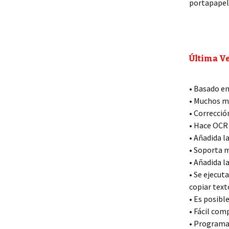
portapapel
Última Ve
• Basado en
• Muchos 
• Correcció
• Hace OCR
• Añadida l
• Soporta m
• Añadida l
• Se ejecut
copiar text
• Es posibl
• Fácil com
• Programa