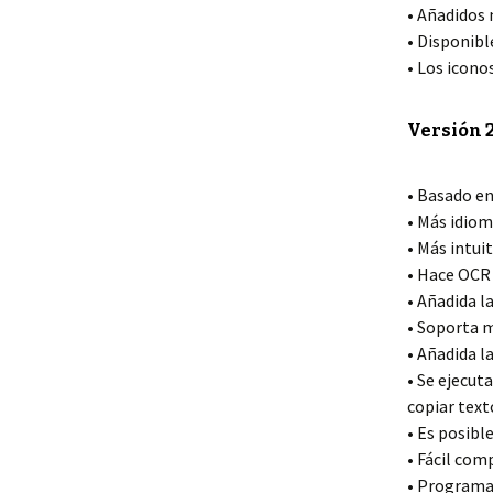
• Añadidos 
• Disponible
• Los icono
Versión 2
• Basado en
• Más idiom
• Más intuit
• Hace OCR
• Añadida l
• Soporta m
• Añadida l
• Se ejecut
copiar text
• Es posibl
• Fácil com
• Programa