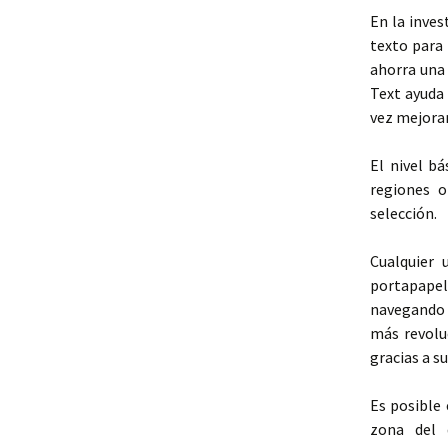
En la inves
texto para
ahorra una
Text ayuda
vez mejoran
El nivel bá
regiones o
selección.
Cualquier 
portapapel
navegando o
más revolu
gracias a s
Es posible
zona del 