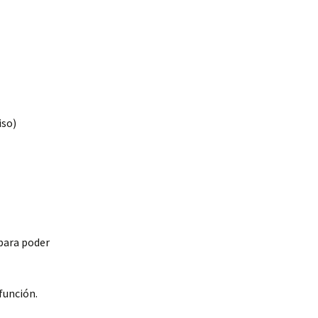
iso)
 para poder
función.