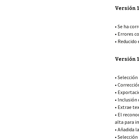
Versión 1
• Se ha cor
• Errores c
• Reducido 
Versión 1
• Selección
• Correcció
• Exportac
• Inclusión
• Extrae te
• El recono
alta para i
• Añadida l
• Selección