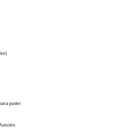
iso)
 para poder
función.