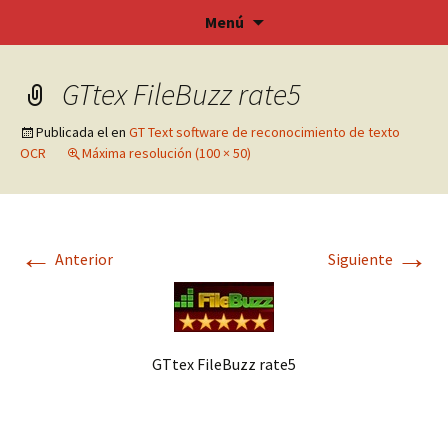
SOFTOCR – GT Text OCR Software
Saltar
Menú
al
contenido
GTtex FileBuzz rate5
Publicada el
en
GT Text software de reconocimiento de texto
OCR
Máxima resolución (100 × 50)
←
→
Anterior
Siguiente
GTtex FileBuzz rate5